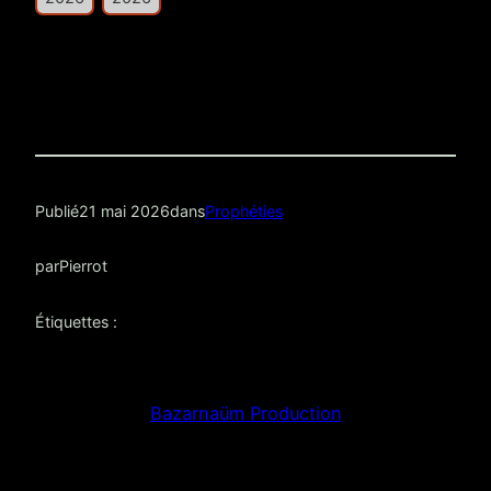
Publié
21 mai 2026
dans
Prophéties
par
Pierrot
Étiquettes :
Bazarnaüm Production