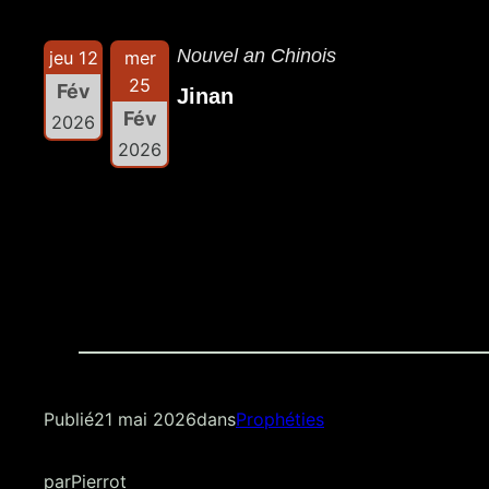
Nouvel an Chinois
jeu 12
mer
25
Fév
Jinan
Fév
2026
2026
Publié
21 mai 2026
dans
Prophéties
par
Pierrot